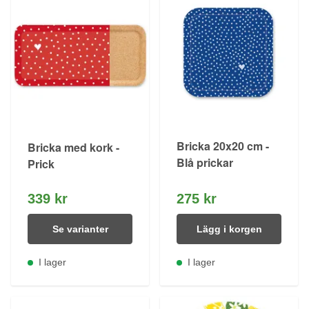
Bricka 20x20 cm -
Bricka med kork -
Blå prickar
Prick
339 kr
275 kr
Se varianter
Lägg i korgen
I lager
I lager