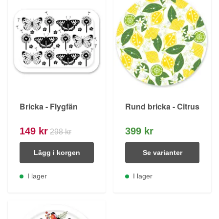
Bricka - Flygfän
Rund bricka - Citrus
149 kr
399 kr
298 kr
Lägg i korgen
Se varianter
I lager
I lager