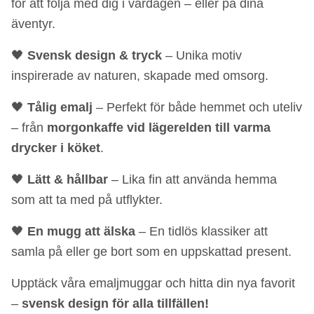
för att följa med dig i vardagen – eller på dina
äventyr.
🖤
Svensk design & tryck
– Unika motiv
inspirerade av naturen, skapade med omsorg.
🖤
Tålig emalj
– Perfekt för både hemmet och uteliv
– från
morgonkaffe vid lägerelden till varma
drycker i köket
.
🖤
Lätt & hållbar
– Lika fin att använda hemma
som att ta med på utflykter.
🖤
En mugg att älska
– En tidlös klassiker att
samla på eller ge bort som en uppskattad present.
Upptäck våra emaljmuggar och hitta din nya favorit
–
svensk design för alla tillfällen!