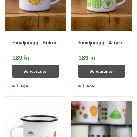
Emaljmugg - Solros
Emaljmugg - Äpple
189 kr
189 kr
Se varianter
Se varianter
I lager
I lager