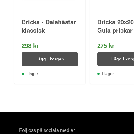
Bricka - Dalahästar
Bricka 20x20
klassisk
Gula prickar
298 kr
275 kr
Lägg i korgen
Lägg i kor
I lager
I lager
Följ oss på sociala medier