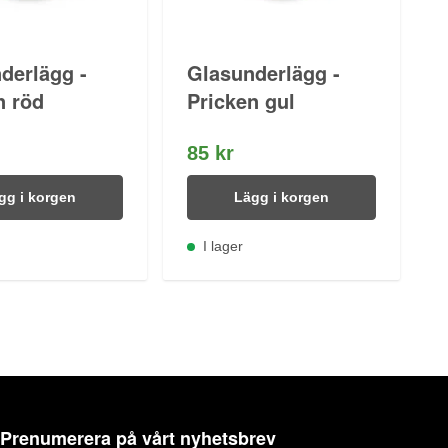
derlägg -
Glasunderlägg -
n röd
Pricken gul
85 kr
gg i korgen
Lägg i korgen
I lager
Prenumerera på vårt nyhetsbrev