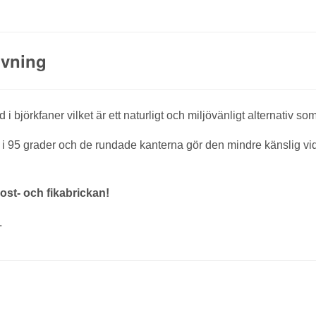
ivning
i björkfaner vilket är ett naturligt och miljövänligt alternativ som
 i 95 grader och de rundade kanterna gör den mindre känslig vi
kost- och fikabrickan!
.