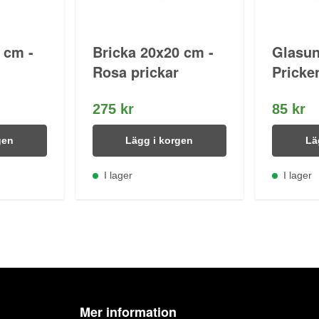
 cm -
Bricka 20x20 cm -
Glasun
Rosa prickar
Pricke
275 kr
85 kr
gen
Lägg i korgen
Lä
I lager
I lager
Mer information