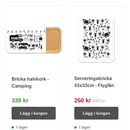
Serveringsbricka
Bricka halvkork -
43x33cm - Flygfän
Camping
339 kr
250 kr
499 kr
Lägg i korgen
Lägg i korgen
I lager
I lager