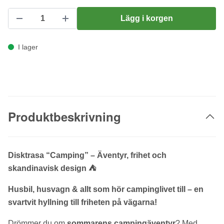
Lägg i korgen
I lager
Produktbeskrivning
Disktrasa “Camping” – Äventyr, frihet och
skandinavisk design ⛺
Husbil, husvagn & allt som hör campinglivet till – en
svartvit hyllning till friheten på vägarna!
Drömmer du om
sommarens campingäventyr
? Med