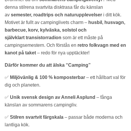
denna stilrena svartvita disktrasa får du känslan
av
semester, roadtrips och naturupplevelser
i ditt kök.
Motivet är fullt av campinglivets charm –
husbil, husvagn,
barbecue, korv, kylväska, solstol och
självklart
transistorradion
som är ett måste på
campingsemestern. Och förstås en
retro folkvagn med en
kanot på taket
– redo för nya upptäckter!
Därför kommer du att älska “Camping”
✅
Miljövänlig & 100 % komposterbar
– ett hållbart val för
dig och planeten.
✅
Unik svensk design av Anneli Asplund
– fånga
känslan av sommarens campingliv.
✅
Stilren svartvit färgskala
– passar både moderna och
lantliga kök.