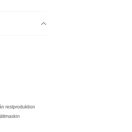
ån restproduktion
vättmaskin