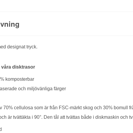
ivning
med designat tryck.
 våra disktrasor
0% komposterbar
aserade och miljövänliga färger
av 70% cellulosa som är från FSC-märkt skog och 30% bomull fr
ch är tvättäkta i 90°. Den tål att tvättas både i diskmaskin och t
d