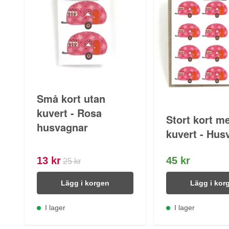
Små kort utan
kuvert - Rosa
Stort kort m
husvagnar
kuvert - Hus
13 kr
45 kr
25 kr
Lägg i korgen
Lägg i kor
I lager
I lager