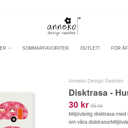
ER
SOMMARFAVORITER
OUTLET!
FÖR ÅF
Anneko Design Sweden
Disktrasa - H
30 kr
45 kr
Miljövänlig disktrasa med
om våra disktrasorMiljöv