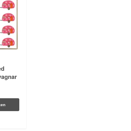
ed
vagnar
gen