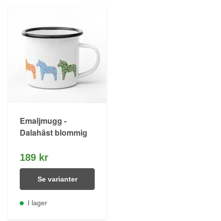
Emaljmugg -
Dalahäst blommig
189 kr
Se varianter
I lager