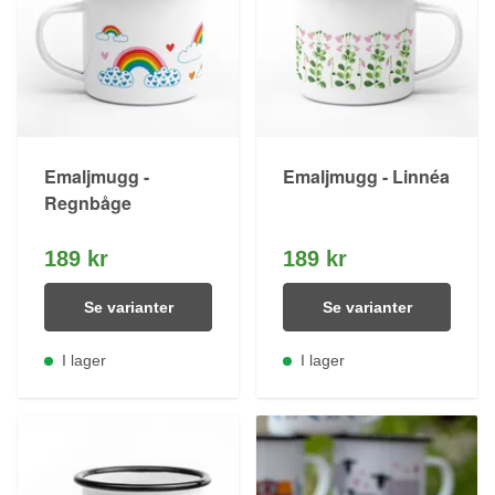
Emaljmugg -
Emaljmugg - Linnéa
Regnbåge
189 kr
189 kr
Se varianter
Se varianter
I lager
I lager