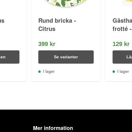
us
Rund bricka -
Gästha
Citrus
frotté 
399 kr
129 kr
gen
Se varianter
Lä
I lager
I lager
Mer information