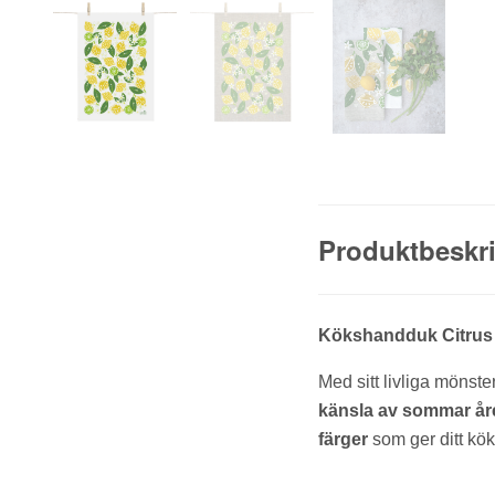
Produktbeskr
Kökshandduk Citrus 
Med sitt livliga mönst
känsla av sommar år
färger
som ger ditt kök