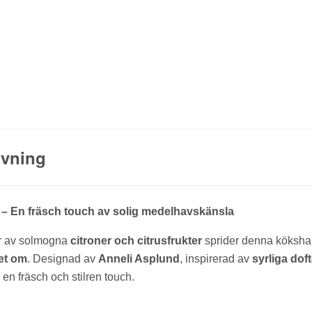
ivning
– En fräsch touch av solig medelhavskänsla
er av solmogna
citroner och citrusfrukter
sprider denna köksh
et om
. Designad av
Anneli Asplund
, inspirerad av
syrliga dof
 en fräsch och stilren touch.