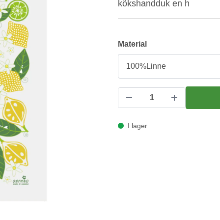
kökshandduk en h
Material
I lager