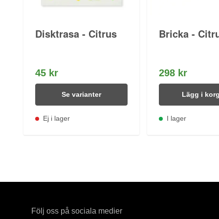
Disktrasa - Citrus
Bricka - Citr
45 kr
298 kr
Se varianter
Lägg i kor
Ej i lager
I lager
Följ oss på sociala medier