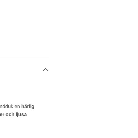
andduk en
härlig
ter och ljusa