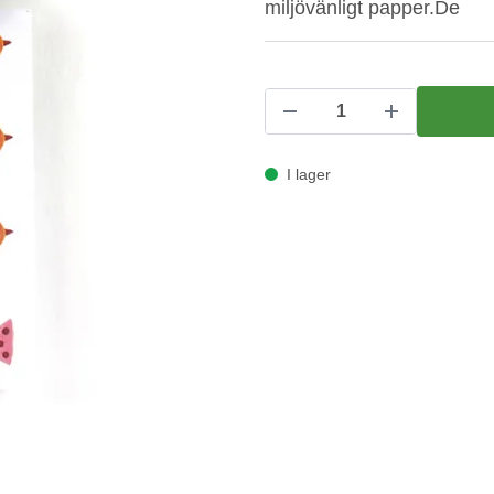
miljövänligt papper.De
I lager