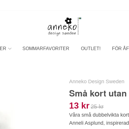
ER
SOMMARFAVORITER
OUTLET!
FÖR ÅF
Anneko Design Sweden
Små kort utan 
13 kr
25 kr
Våra små dubbelvikta kor
Anneli Asplund, inspirerad