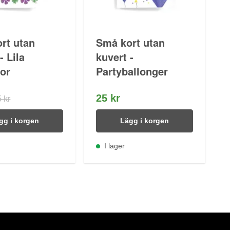
rt utan
Små kort utan
- Lila
kuvert -
or
Partyballonger
25 kr
 kr
gg i korgen
Lägg i korgen
I lager