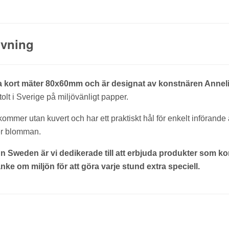
ivning
a kort mäter 80x60mm och är designat av konstnären Annel
tolt i Sverige på miljövänligt papper.
mer utan kuvert och har ett praktiskt hål för enkelt införande a
er blomman.
 Sweden är vi dedikerade till att erbjuda produkter som k
ke om miljön för att göra varje stund extra speciell.