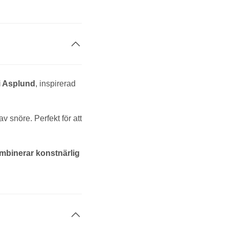
i Asplund
, inspirerad
v snöre. Perfekt för att
ombinerar konstnärlig