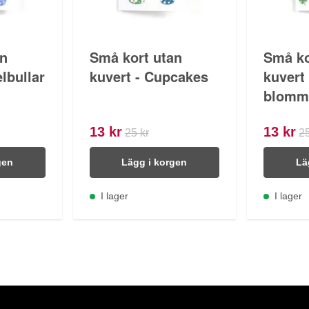
an
Små kort utan
Små ko
lbullar
kuvert - Cupcakes
kuvert 
blomm
13 kr
13 kr
25 kr
25
gen
Lägg i korgen
Lä
I lager
I lager