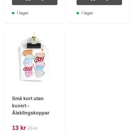
I lager
I lager
Små kort utan
kuvert -
Älsklingskoppar
13 kr
25 kr