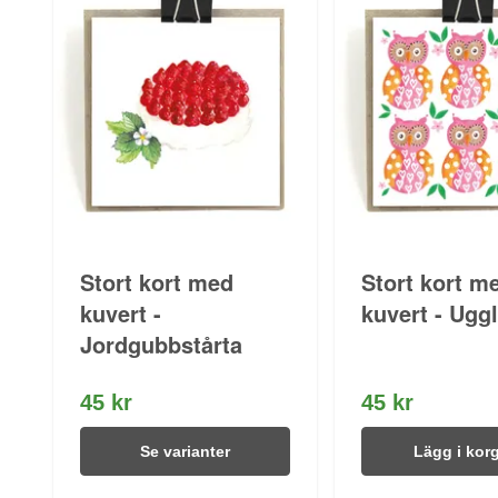
Stort kort med
Stort kort m
kuvert -
kuvert - Ugg
Jordgubbstårta
45 kr
45 kr
Se varianter
Lägg i kor