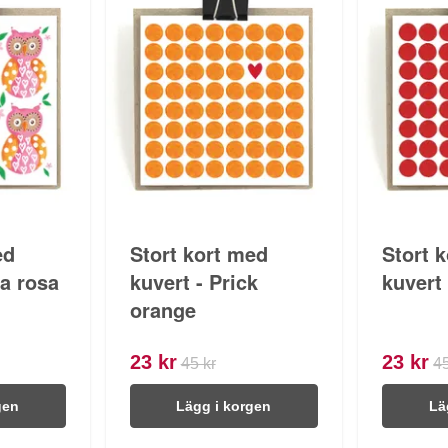
ed
Stort kort med
Stort 
la rosa
kuvert - Prick
kuvert 
orange
23 kr
23 kr
45 kr
45
gen
Lägg i korgen
Lä