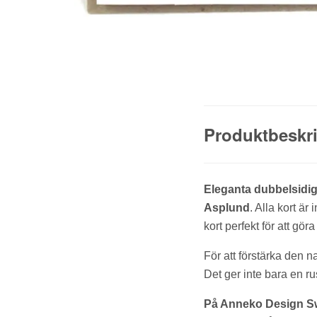
Produktbeskr
Eleganta dubbelsidiga
Asplund
. Alla kort ä
kort perfekt för att gör
För att förstärka den n
Det ger inte bara en ru
På Anneko Design Swe