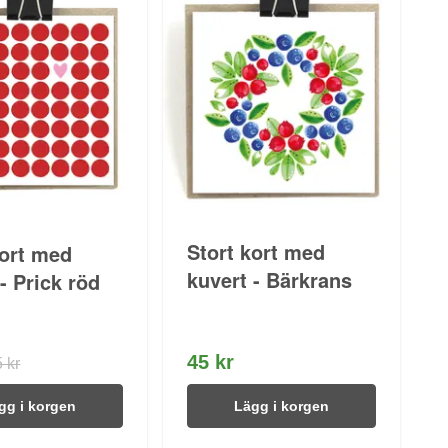
Stort kort med
kort med
kuvert - Bärkrans
- Prick röd
45 kr
 kr
gg i korgen
Lägg i korgen