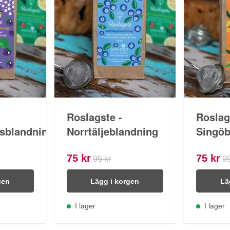
Roslagste -
Roslag
sblandning
Norrtäljeblandning
Singöb
75 kr
75 kr
95 kr
95
gen
Lägg i korgen
Lä
I lager
I lager