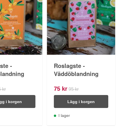
ste -
Roslagste -
landning
Väddöblandning
75 kr
 kr
95 kr
gg i korgen
Lägg i korgen
I lager