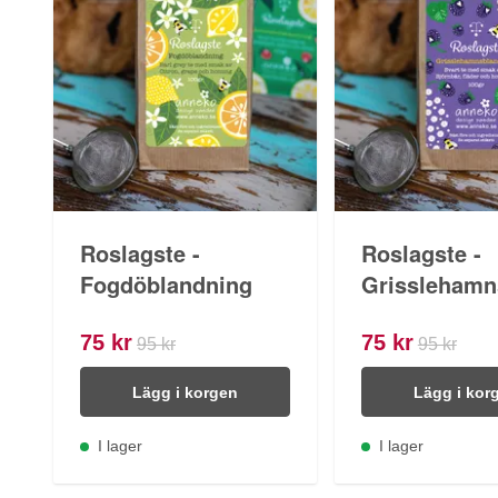
Roslagste -
Roslagste -
Fogdöblandning
Grisslehamn
75 kr
75 kr
95 kr
95 kr
Lägg i korgen
Lägg i kor
I lager
I lager