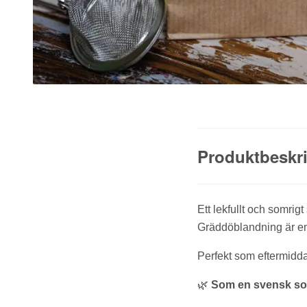
Produktbeskr
Ett lekfullt och somrig
Gräddöblandning är en r
Perfekt som eftermiddag
🌿
Som en svensk so