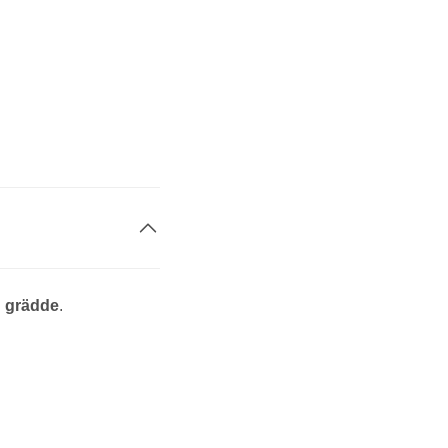
h grädde
.