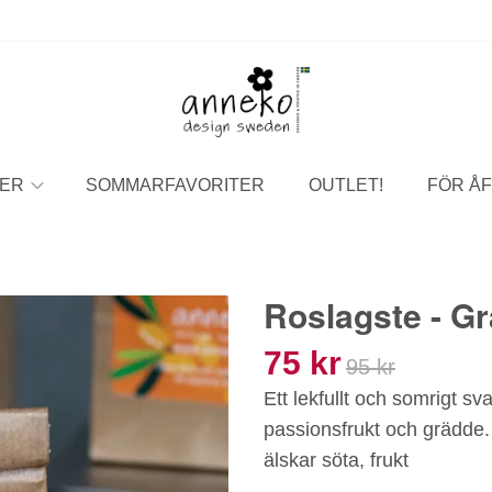
ER
SOMMARFAVORITER
OUTLET!
FÖR ÅF
Roslagste - G
75 kr
95 kr
Ett lekfullt och somrigt s
passionsfrukt och grädde. 
älskar söta, frukt