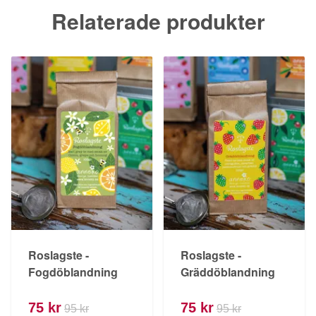
Relaterade produkter
Roslagste -
Roslagste -
Fogdöblandning
Gräddöblandning
75 kr
75 kr
95 kr
95 kr