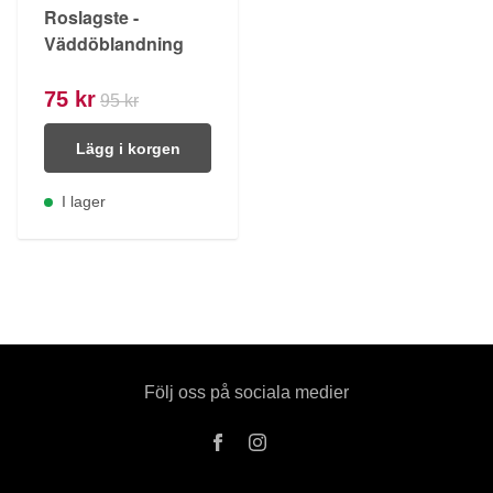
Roslagste -
Väddöblandning
75 kr
95 kr
Lägg i korgen
I lager
Följ oss på sociala medier