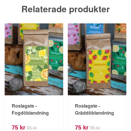
Relaterade produkter
Roslagste -
Roslagste -
Fogdöblandning
Gräddöblandning
75 kr
75 kr
95 kr
95 kr