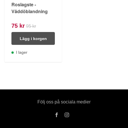
Roslagste -
Väddöblandning
75 kr
95 kr
Lägg i korgen
I lager
Följ oss på sociala medier