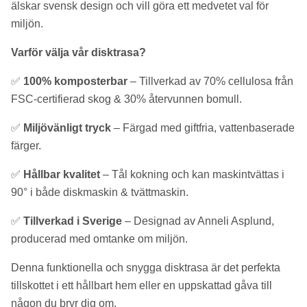
älskar svensk design och vill göra ett medvetet val för
miljön.
Varför välja vår disktrasa?
✅
100% komposterbar
– Tillverkad av 70% cellulosa från
FSC-certifierad skog & 30% återvunnen bomull.
✅
Miljövänligt tryck
– Färgad med giftfria, vattenbaserade
färger.
✅
Hållbar kvalitet
– Tål kokning och kan maskintvättas i
90° i både diskmaskin & tvättmaskin.
✅
Tillverkad i Sverige
– Designad av Anneli Asplund,
producerad med omtanke om miljön.
Denna funktionella och snygga disktrasa är det perfekta
tillskottet i ett hållbart hem eller en uppskattad gåva till
någon du bryr dig om.